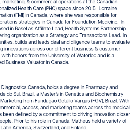
, marketing, & commercial operations at the Canadian
onalized Health Care (PHC) space since 2015. Lorraine
rmation (FMI) in Canada, where she was responsible for
rations strategies in Canada for Foundation Medicine. In
d in Basel as Affiliate Lead, Health Systems Partnership.
ering organization as a Strategy and Transactions Lead. In
nities, builds and leads deal and diligence teams to evaluate
g innovations across our different business & customer
with honors from the University of Waterloo and is a
ed Business Valuator in Canada.
 Diagnostics Canada, holds a degree in Pharmacy and
de do Sul, Brazil, a Master’s in Genetics and Biochemistry
c Marketing from Fundação Getúlio Vargas (FGV), Brazil. With
commercial, access, and marketing teams across the medical
as been defined by a commitment to driving innovation closer
ople. Prior to his role in Canada, Matheus held a variety of
 Latin America, Switzerland, and Finland.