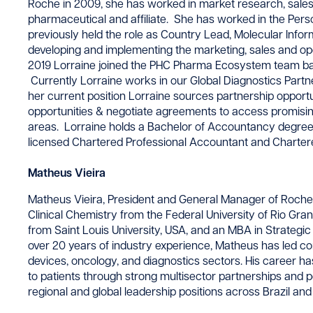
Roche in 2009, she has worked in market research, sales
pharmaceutical and affiliate. She has worked in the Pers
previously held the role as Country Lead, Molecular Info
developing and implementing the marketing, sales and ope
2019 Lorraine joined the PHC Pharma Ecosystem team base
Currently Lorraine works in our Global Diagnostics Partn
her current position Lorraine sources partnership opportu
opportunities & negotiate agreements to access promisin
areas. Lorraine holds a Bachelor of Accountancy degree 
licensed Chartered Professional Accountant and Charter
Matheus Vieira
Matheus Vieira, President and General Manager of Roche
Clinical Chemistry from the Federal University of Rio Gran
from Saint Louis University, USA, and an MBA in Strategi
over 20 years of industry experience, Matheus has led 
devices, oncology, and diagnostics sectors. His career h
to patients through strong multisector partnerships and pe
regional and global leadership positions across Brazil and