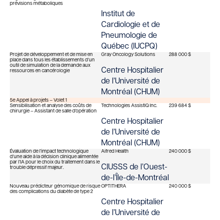
prévisions métaboliques
Institut de
Cardiologie et de
Pneumologie de
Québec (IUCPQ)
Projet de développement et de mise en
Gray Oncology Solutions
288 000 $
place dans tous les établissements d’un
outil de simulation de la demande aux
Centre Hospitalier
ressources en cancérologie
de l’Université de
Montréal (CHUM)
5e Appel à projets – Volet 1
Sensibilisation et analyse des coûts de
Technologies AssistIQ Inc.
239 684 $
chirurgie – Assistant de salle d’opération
Centre Hospitalier
de l’Université de
Montréal (CHUM)
Évaluation de l’impact technologique
Aifred Health
240 000 $
d’une aide à la décision clinique alimentée
par l’IA pour le choix du traitement dans le
CIUSSS de l’Ouest-
trouble dépressif majeur.
de-l’Île-de-Montréal
Nouveau prédicteur génomique de risque
OPTITHERA
240 000 $
des complications du diabète de type 2
Centre Hospitalier
de l’Université de