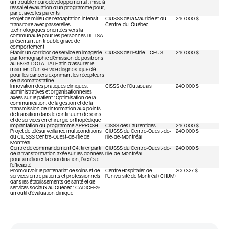
un trouble neurodéveloppemental : mise à
l’essai et évaluation d’un programme pour,
par et avec les parents
Projet de milieu de réadaptation intensif
CIUSSS de la Mauricie et du
240 000 $
transitoire avec passerelles
Centre-du-Québec
technologiques orientées vers la
communauté pour les personnes DI-TSA
présentant un trouble grave de
comportement
Établir un corridor de service en imagerie
CIUSSS de l’Estrie – CHUS
240 000 $
par tomographie d’émission de positrons
au 68Ga-DOTA-TATE afin d’assurer le
maintien d’un service diagnostique clé
pour les cancers exprimant les récepteurs
de la somatostatine.
Innovation des pratiques cliniques,
CISSS de l’Outaouais
240 000 $
administratives et organisationnelles
axées sur le patient : Optimisation de la
communication, de la gestion et de la
transmission de l’information aux points
de transition dans le continuum de soins
et de services en chirurgie orthopédique
Implantation du programme APPROSH
CISSS des Laurentides
240 000 $
Projet de télésurveillance multiconditions
CIUSSS du Centre-Ouest-de-
240 000 $
du CIUSSS Centre-Ouest-de-l’île de
l’Île-de-Montréal
Montréal
Centre de commandement C4: tirer parti
CIUSSS du Centre-Ouest-de-
240 000 $
de la transformation axée sur les données
l’Île-de-Montréal
pour améliorer la coordination, l’accès et
l’efficacité
Promouvoir le partenariat de soins et de
Centre Hospitalier de
200 327 $
services entre patients et professionnels
l’Université de Montréal (CHUM)
dans les établissements de santé et de
services sociaux au Québec : CADICEE®
un outil d’évaluation clinique