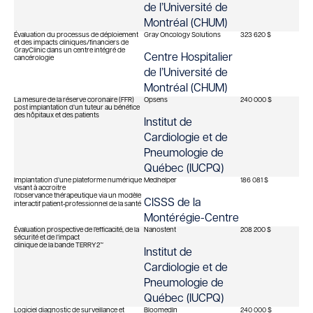
de l’Université de
Montréal (CHUM)
Évaluation du processus de déploiement
Gray Oncology Solutions
323 620 $
et des impacts cliniques/financiers de
GrayClinic dans un centre intégré de
Centre Hospitalier
cancérologie
de l’Université de
Montréal (CHUM)
La mesure de la réserve coronaire (FFR)
Opsens
240 000 $
post implantation d’un tuteur au bénéfice
des hôpitaux et des patients
Institut de
Cardiologie et de
Pneumologie de
Québec (IUCPQ)
Implantation d’une plateforme numérique
Medhelper
186 081 $
visant à accroitre
l’observance thérapeutique via un modèle
CISSS de la
interactif patient‐professionnel de la santé
Montérégie-Centre
Évaluation prospective de l’efficacité, de la
Nanostent
208 200 $
sécurité et de l’impact
clinique de la bande TERRY2™
Institut de
Cardiologie et de
Pneumologie de
Québec (IUCPQ)
Logiciel diagnostic de surveillance et
BloomedIn
240 000 $