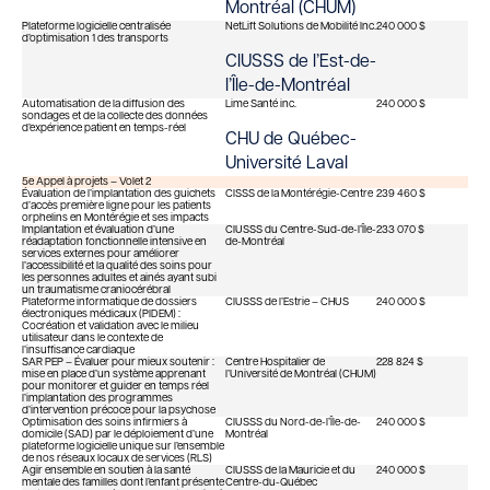
Montréal (CHUM)
Plateforme logicielle centralisée
NetLift Solutions de Mobilité Inc.
240 000 $
d’optimisation 1 des transports
CIUSSS de l’Est-de-
l’Île-de-Montréal
Automatisation de la diffusion des
Lime Santé inc.
240 000 $
sondages et de la collecte des données
d’expérience patient en temps-réel
CHU de Québec-
Université Laval
5e Appel à projets – Volet 2
Évaluation de l’implantation des guichets
CISSS de la Montérégie-Centre
239 460 $
d’accès première ligne pour les patients
orphelins en Montérégie et ses impacts
Implantation et évaluation d’une
CIUSSS du Centre-Sud-de-l’Île-
233 070 $
réadaptation fonctionnelle intensive en
de-Montréal
services externes pour améliorer
l’accessibilité et la qualité des soins pour
les personnes adultes et ainés ayant subi
un traumatisme craniocérébral
Plateforme informatique de dossiers
CIUSSS de l’Estrie – CHUS
240 000 $
électroniques médicaux (PIDEM) :
Cocréation et validation avec le milieu
utilisateur dans le contexte de
l’insuffisance cardiaque
SAR PEP – Évaluer pour mieux soutenir :
Centre Hospitalier de
228 824 $
mise en place d’un système apprenant
l’Université de Montréal (CHUM)
pour monitorer et guider en temps réel
l’implantation des programmes
d’intervention précoce pour la psychose
Optimisation des soins infirmiers à
CIUSSS du Nord-de-l’Île-de-
240 000 $
domicile (SAD) par le déploiement d’une
Montréal
plateforme logicielle unique sur l’ensemble
de nos réseaux locaux de services (RLS)
Agir ensemble en soutien à la santé
CIUSSS de la Mauricie et du
240 000 $
mentale des familles dont l’enfant présente
Centre-du-Québec