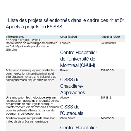
e
e
*Liste des projets sélectionnés dans le cadre des 4
et 5
Appels à projets du FSISSS :
Titre de projet
Organisation
Aide financière
4e Appel à projets – Volet 1
Optimisation de la chirurgie ambulatoire
LeoMed
240 00,00 $
au CHUM grâce à la plateforme de
télésoins
Centre Hospitalier
de l’Université de
Montréal (CHUM)
Solution informatique pour faciliter les
Braver
239 830 $
communications interdisciplinaires et
interétablissements d’une trajectoire de
CISSS de
soins pharmaceutiques chez les aînés
Chaudière-
Appalaches
Une innovation technologique axée sur
Akinox
207 181 $
l’autogestion des soins et la qualité de vies
des patients en chirurgie thoracique:
CISSS de
Plateforme virtuelle de télésoins à domicile
pour les patients atteints du cancer du
l’Outaouais
poumon et de l’oesophage
Soutien clinique aux patients dans leur
Clinia Santé
240 000 $
milieu de vie grâce au numérique
Centre Hospitalier