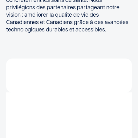
concrètement les soins de santé. Nous
privilégions des partenaires partageant notre
vision : améliorer la qualité de vie des
Canadiennes et Canadiens grâce à des avancées
technologiques durables et accessibles.
Swiftsure Innovations a été fondé par une
infirmière en soins intensifs, Deanne McCarthy
RN. En tant qu’infirmière praticienne, elle s’est
sentie frustrée par le manque d’outils permettant
d’effectuer des soins bucco-dentaires rapides,