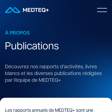
À PROPOS
Publications
Découvrez nos rapports d’activités
, livres
blancs
et les diverses publications
rédigé
e
s
par l’équipe
de MEDTEQ+
Les rapports annuels de MEDTEQ+ sont une