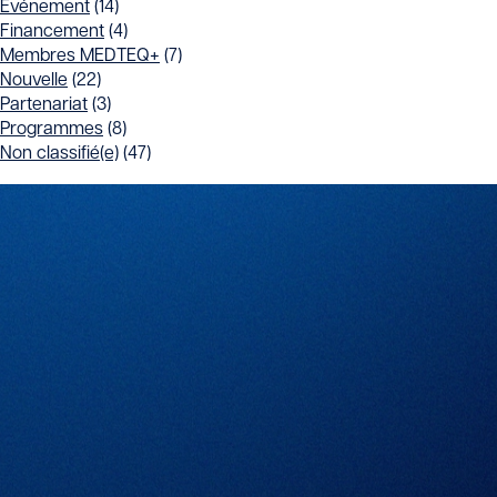
Événement
(14)
Financement
(4)
Membres MEDTEQ+
(7)
Nouvelle
(22)
Partenariat
(3)
Programmes
(8)
Non classifié(e)
(47)