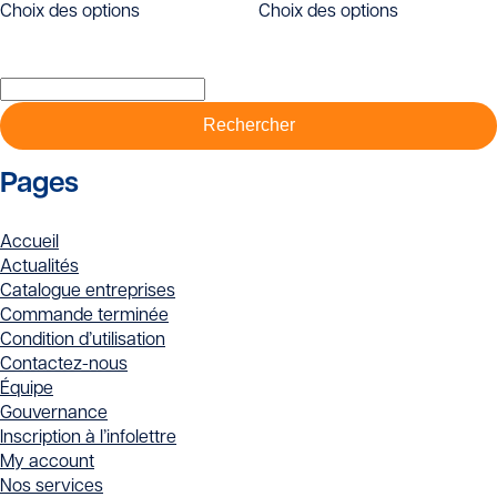
Choix des options
Choix des options
produit
produit
a
a
plusieurs
plusieurs
Rechercher :
variations.
variations.
Les
Les
options
options
peuvent
peuvent
Pages
être
être
choisies
choisies
sur
sur
Accueil
la
la
Actualités
page
page
Catalogue entreprises
du
du
Commande terminée
produit
produit
Condition d’utilisation
Contactez-nous
Équipe
Gouvernance
Inscription à l’infolettre
My account
Nos services